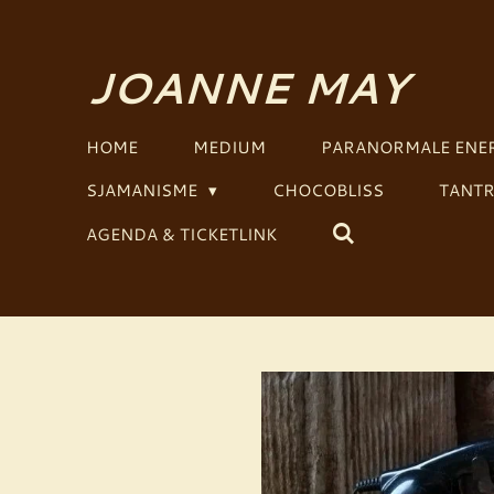
Ga
direct
JOANNE MAY
naar
de
hoofdinhoud
HOME
MEDIUM
PARANORMALE ENER
SJAMANISME
CHOCOBLISS
TANTR
AGENDA & TICKETLINK