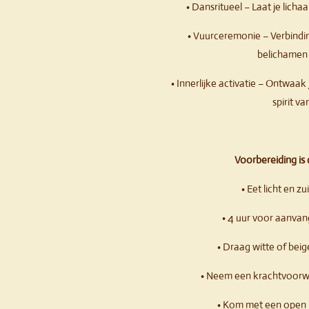
• Dansritueel – Laat je lic
• Vuurceremonie – Verbindi
belichamen 
• Innerlijke activatie – Ontwaak
spirit v
Voorbereiding is 
• Eet licht en z
• 4 uur voor aanvan
• Draag witte of bei
• Neem een krachtvoorwe
• Kom met een open h