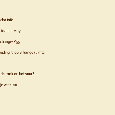
sche info:
r: Joanne May
change: €55
eiding, thee & heilige ruimte
n de rook en het vuur?
je welkom.