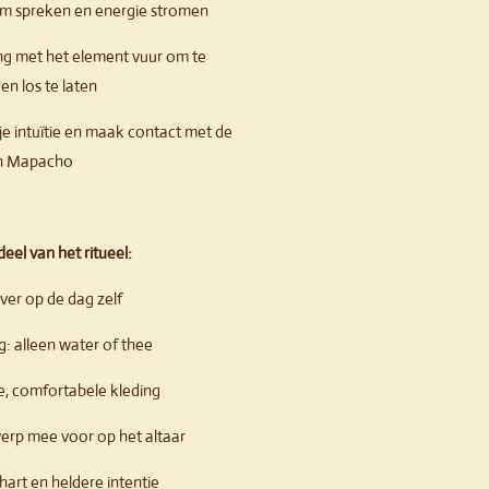
haam spreken en energie stromen
ng met het element vuur om te
en los te laten
 je intuïtie en maak contact met de
an Mapacho
deel van het ritueel:
uiver op de dag zelf
g: alleen water of thee
ge, comfortabele kleding
rp mee voor op het altaar
art en heldere intentie