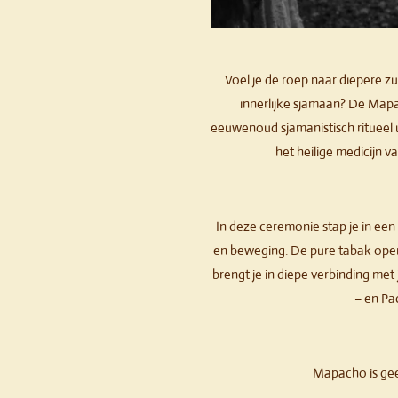
Voel je de roep naar diepere z
innerlijke sjamaan? De Map
eeuwenoud sjamanistisch ritueel u
het heilige medicijn 
In deze ceremonie stap je in een 
en beweging. De pure tabak opent 
brengt je in diepe verbinding met j
– en P
Mapacho is ge