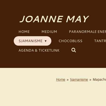
Ga
direct
JOANNE MAY
naar
de
hoofdinhoud
HOME
MEDIUM
PARANORMALE ENER
SJAMANISME
CHOCOBLISS
TANTR
AGENDA & TICKETLINK
Home
»
Sjamanisme
»
Mapacho