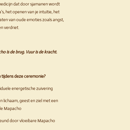
l medicijn dat door sjamanen wordt
s, het openen van je intuïtie, het
laten van oude emoties zoals angst,
 verdriet.
is de brug. Vuur is de kracht.
 tijdens deze ceremonie?
duele energetische zuivering
en lichaam, geest en ziel met een
de Mapacho
teund door vloeibare Mapacho