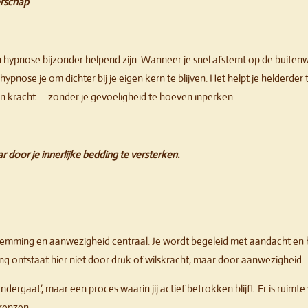
erschap
ypnose bijzonder helpend zijn. Wanneer je snel afstemt op de buitenwe
hypnose je om dichter bij je eigen kern te blijven. Het helpt je helderder
igen kracht — zonder je gevoeligheid te hoeven inperken.
r door je innerlijke bedding te versterken.
stemming en aanwezigheid centraal. Je wordt begeleid met aandacht en
g ontstaat hier niet door druk of wilskracht, maar door aanwezigheid.
ndergaat’, maar een proces waarin jij actief betrokken blijft. Er is ruimt
renzen.