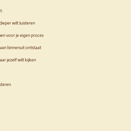
t:
dieper wilt luisteren
men voor je eigen proces
 van binnenuit ontstaat
ar jezelf wilt kijken
steren.