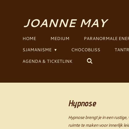
Ga
direct
JOANNE MAY
naar
de
hoofdinhoud
HOME
MEDIUM
PARANORMALE ENER
SJAMANISME
CHOCOBLISS
TANTR
AGENDA & TICKETLINK
Hypnose
Hypnose brengt je in een rustige,
ruimte te maken voor innerlijk le