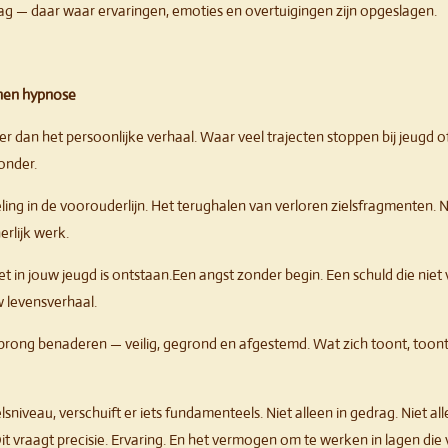
g — daar waar ervaringen, emoties en overtuigingen zijn opgeslagen.
nnen hypnose
r dan het persoonlijke verhaal. Waar veel trajecten stoppen bij jeugd o
onder.
ling in de voorouderlijn. Het terughalen van verloren zielsfragmenten. Ni
erlijk werk.
t in jouw jeugd is ontstaan.Een angst zonder begin. Een schuld die niet 
w levensverhaal.
ong benaderen — veilig, gegrond en afgestemd. Wat zich toont, toont 
sniveau, verschuift er iets fundamenteels. Niet alleen in gedrag. Niet al
 vraagt precisie. Ervaring. En het vermogen om te werken in lagen die vo