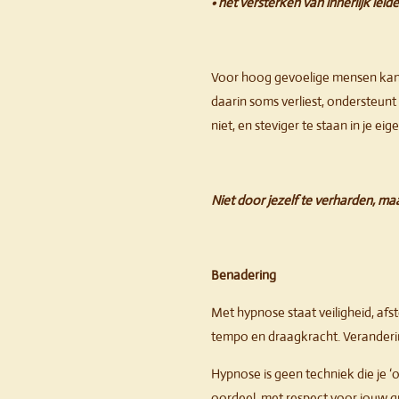
• het versterken van innerlijk leid
Voor hoog gevoelige mensen kan h
daarin soms verliest, ondersteunt 
niet, en steviger te staan in je e
Niet door jezelf te verharden, maa
Benadering
Met hypnose staat veiligheid, af
tempo en draagkracht. Veranderin
Hypnose is geen techniek die je ‘o
oordeel, met respect voor jouw g