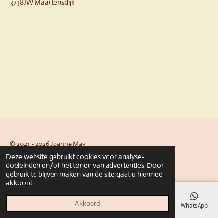
3738JW Maartensdijk
© 2021 - 2026 Joanne May
Deze website gebruikt cookies voor analyse-
Powered by
JouwWeb
doeleinden en/of het tonen van advertenties. Door
gebruik te blijven maken van de site gaat u hiermee
akkoord.
Akkoord
E-mailadres
Telefoonnummer
Kaart
Facebook
WhatsApp