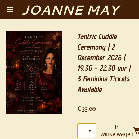
JOANNE MAY
Ga
direct
naar
de
Tantric Cuddle
hoofdinhoud
Ceremony | 2
December 2026 |
19.30 - 22.30 uur |
3 Feminine Tickets
Available
€ 33,00
In
winkelwagen