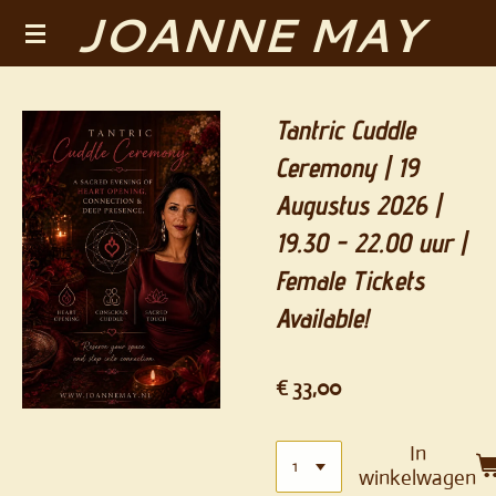
JOANNE MAY
Ga
direct
naar
de
Tantric Cuddle
hoofdinhoud
Ceremony | 19
Augustus 2026 |
19.30 - 22.00 uur |
Female Tickets
Available!
€ 33,00
In
winkelwagen