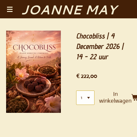
JOANNE MAY
Ga
direct
naar
de
Chocobliss | 4
hoofdinhoud
December 2026 |
14 - 22 uur
€ 222,00
In
winkelwagen