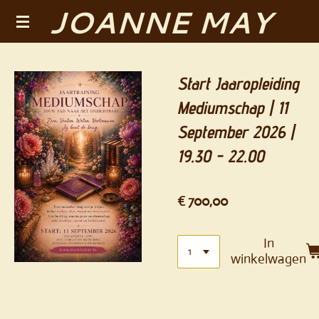
JOANNE MAY
Ga
direct
naar
de
Start Jaaropleiding
hoofdinhoud
Mediumschap | 11
September 2026 |
19.30 - 22.00
€ 700,00
In
winkelwagen