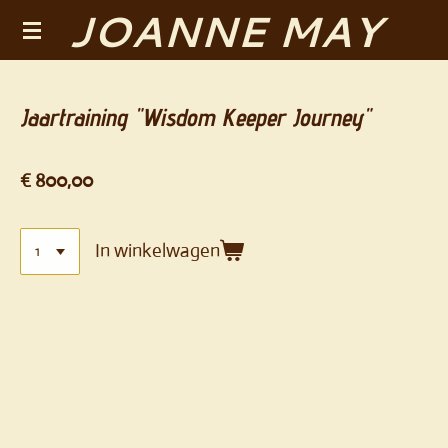
JOANNE MAY
Ga
direct
naar
de
Jaartraining "Wisdom Keeper Journey"
hoofdinhoud
€ 800,00
In winkelwagen