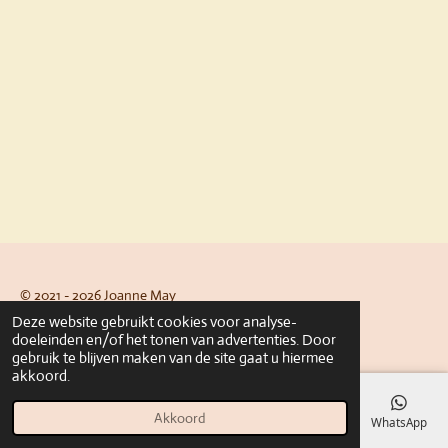
© 2021 - 2026 Joanne May
Deze website gebruikt cookies voor analyse-
Powered by
JouwWeb
doeleinden en/of het tonen van advertenties. Door
gebruik te blijven maken van de site gaat u hiermee
akkoord.
Akkoord
E-mailadres
Telefoonnummer
Kaart
Facebook
WhatsApp